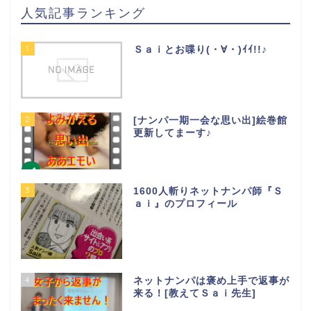
人気記事ランキング
1
Ｓａｉとお喋り(・∀・)ｲｲ!!♪
2
[ナンパ一期一会な思い出]絵巻館
更新してまーす♪
3
1600人斬りネットナンパ師『Ｓ
ａｉ』のプロフィール
4
ネットナンパは褒め上手で返事が
来る！[教えてＳａｉ先生]