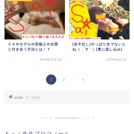
ＣＡやモデルや芸能人や女医
[生中出し]やっぱり生でないと
と付き合う方法とは！？
ね（ ´∀｀）[奥に流し込み]
2019年12月3日
2019年6月1日
...
1
2
5
HOME
ブログ
Ｓａｉ先生プロフィール