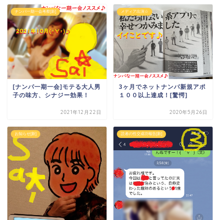
ナンパ一期一会考察[新]
メディア出演☆
[ナンパ一期一会]モテる大人男
3ヶ月でネットナンパ新規アポ
子の味方、シナジー効果！
１００以上達成！[驚愕]
2021年12月22日
2020年5月26日
お知らせ[新]
読者の性交成功報告[新]