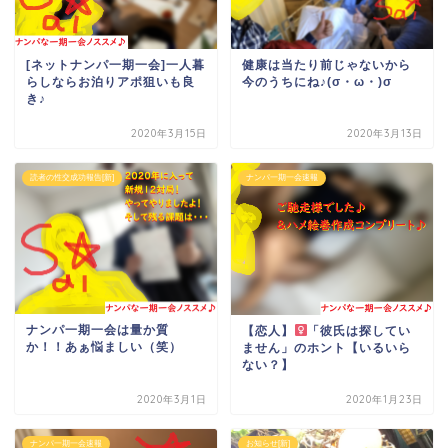
[ネットナンパ一期一会]一人暮
健康は当たり前じゃないから
らしならお泊りアポ狙いも良
今のうちにね♪(σ・ω・)σ
き♪
2020年3月15日
2020年3月13日
読者の性交成功報告[新]
ナンパ一期一会速報
ナンパ一期一会は量か質
【恋人】
「彼氏は探してい
か！！あぁ悩ましい（笑）
ません」のホント【いるいら
ない？】
2020年3月1日
2020年1月23日
ナンパ一期一会速報
お知らせ[新]