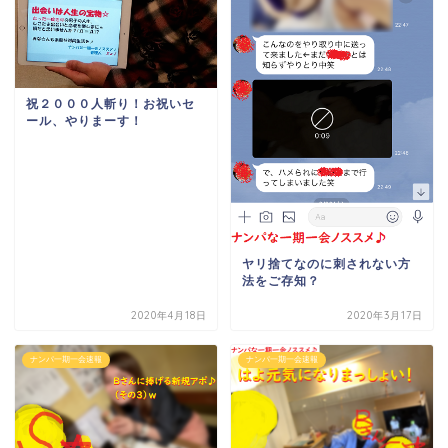
祝２０００人斬り！お祝いセ
ール、やりまーす！
ヤリ捨てなのに刺されない方
法をご存知？
2020年4月18日
2020年3月17日
ナンパ一期一会速報
ナンパ一期一会速報