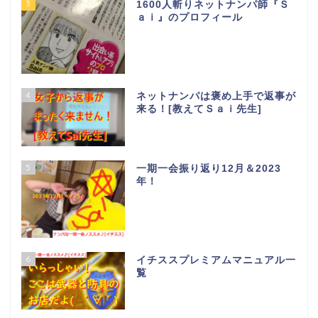
3
1600人斬りネットナンパ師『Ｓ
ａｉ』のプロフィール
4
ネットナンパは褒め上手で返事が
来る！[教えてＳａｉ先生]
5
一期一会振り返り12月＆2023
年！
6
イチススプレミアムマニュアル一
覧