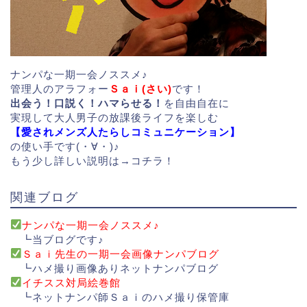
ナンパな一期一会ノススメ♪
管理人のアラフォー
Ｓａｉ(さい)
です！
出会う！口説く！ハマらせる！
を自由自在に
実現して大人男子の放課後ライフを楽しむ
【愛されメンズ人たらしコミュニケーション】
の使い手です(・∀・)♪
もう少し詳しい説明は→
コチラ！
関連ブログ
ナンパな一期一会ノススメ♪
┗当ブログです♪
Ｓａｉ先生の一期一会画像ナンパブログ
┗ハメ撮り画像ありネットナンパブログ
イチスス対局絵巻館
┗ネットナンパ師Ｓａｉのハメ撮り保管庫