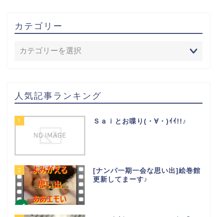
カテゴリー
人気記事ランキング
1
Ｓａｉとお喋り(・∀・)ｲｲ!!♪
2
[ナンパ一期一会な思い出]絵巻館
更新してまーす♪