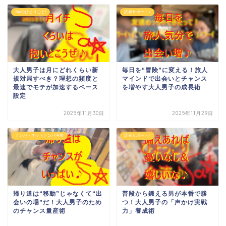
Saiのひとりごと!
読者サポート♪
大人男子は月にどれくらい新
毎日を“冒険”に変える！旅人
規対局すべき？理想の頻度と
マインドで出会いとチャンス
最速でモテが加速するペース
を増やす大人男子の成長術
設定
2025年11月30日
2025年11月29日
ナンパ・ネットナンパ考察
読者サポート♪
帰り道は“移動”じゃなくて“出
普段から鍛える男が本番で勝
会いの場”だ！大人男子のため
つ！大人男子の「声かけ実戦
のチャンス量産術
力」養成術