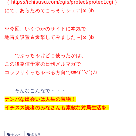
（
https://ichisusu.com/cgis/protect/protect.cgi
）
にて、あらためてこっそりシェア|ω･)b
※今回、いくつかのサイトに本気で
地雷文設置＆爆撃してみました～|ω･)b
でぶっちゃけどこ使ったかは、
この後発信予定の日刊メルマガで
コッソリくっちゃべる方向でε≡ﾍ( ´∀`)ﾉ♪
――そんなこんなで・・・
ナンパな出会いは人生の宝物！
イチスス読者のみなさんも素敵な対局生活を♪
ナンパ
名古屋