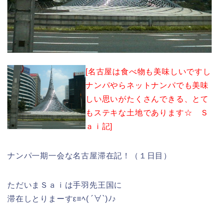
[名古屋は食べ物も美味しいですし
ナンパやらネットナンパでも美味
しい思いがたくさんできる、とて
もステキな土地であります☆ Ｓ
ａｉ記]
ナンパ一期一会な名古屋滞在記！（１日目）
ただいまＳａｉは手羽先王国に
滞在しとりまーすε≡ﾍ( ´∀`)ﾉ♪