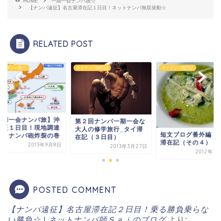
HOME
一期一会ナンパ旅☆
【ナンパ遠征】名古屋滞在記１日目！ネットナンパ無双発動☆
RELATED POST
一会ナンパ旅☆
タイナンパ旅行記
タイナンパ旅行記
一期一会ナンパ旅】沖
第２回ナンパ一期一会な
遠征１日目！現地調達
大人の修学旅行_タイ滞
短文ブログ番外編：
ットナンパ砲炸裂の巻
在記（３日目）
滞在記（その４）
2013年9月8日
2013年3月27日
2012年3
POSTED COMMENT
【ナンパ遠征】名古屋滞在記２日目！乗る勝負乗らな
い勝負☆ | ネットナンパ師Ｓａｉのブログ
より: