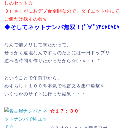
しのセット☆
３）さすがにおデブ食全開なので、ダイエット中にて
ご飯だけ残すの巻ｗ
◆そしてネットナンパ無双！(ﾟ∀ﾟ)ｱﾋｬﾋｬﾋｬ
なんで前ノリして来たかって、
せっかく遠地なんですものたまには一日ドップリ
遊べる時間を作りたかったから☆(・ω・)ゝ”
ということで午前中から、
めずらしく１００％本気で地雷文＆集中爆撃を
いくつかのサイトに行った結果・・・
☆１７：３０