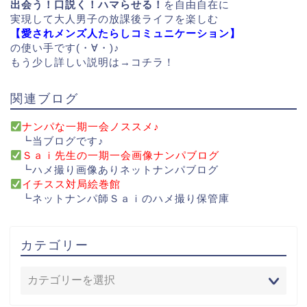
出会う！口説く！ハマらせる！
を自由自在に
実現して大人男子の放課後ライフを楽しむ
【愛されメンズ人たらしコミュニケーション】
の使い手です(・∀・)♪
もう少し詳しい説明は→
コチラ！
関連ブログ
ナンパな一期一会ノススメ♪
┗当ブログです♪
Ｓａｉ先生の一期一会画像ナンパブログ
┗ハメ撮り画像ありネットナンパブログ
イチスス対局絵巻館
┗ネットナンパ師Ｓａｉのハメ撮り保管庫
カテゴリー