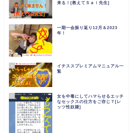
来る！[教えてＳａｉ先生]
5
一期一会振り返り12月＆2023
年！
6
イチススプレミアムマニュアル一
覧
7
女を中毒にしてハマらせるエッチ
なセックスの仕方をご存じ？[レ
ッツ性奴隷]