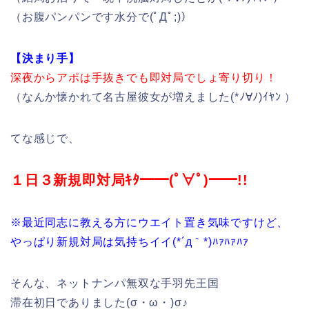
（お腹パンパンです水分で(ﾟДﾟ;)）
【決まり手】
深夜からアポは手抜きでも即対局でしょ寄り切り！
（なんか懐かれて名古屋彼女が増えました(*ﾉ∀ﾉ)ｲﾔﾝ ）
てな感じで、
１日３新規即対局ｷﾀ━━(ﾟ∀ﾟ)━━!!
※最近同志に教える方にウエイト置き気味ですけど、
やっぱり新規対局は気持ちイイ(*´д｀*)ﾊｧﾊｧﾊｧ
そんな、ネットナンパ無双な手羽先王国
滞在初日でありました(σ・ω・)σ♪