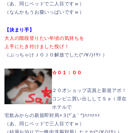
（あ、同じベッドで二人目ですｗ）
（なんかもうお腹いっぱいですｗ）
【決まり手】
大人の階段登りたい年頃の気持ちを
上手にたき付けました投げ！
（ぶっちゃけＪＯＪＯ解放でした(*ﾉ∀ﾉ)ｲﾔﾝ ）
☆０１：００
２０才ショップ店員と新規アポ！
コンビニ買い出ししてＳａｉ滞在
ホテルで
宅飲みからの新規即対局×３(*´д｀*)ﾊｧﾊｧﾊｧ
（あ、同じベッドで三人目ですｗ）
（結局お泊りで一晩中洗脳対局したとか(*ﾉ∀ﾉ)ｲﾔﾝ ）