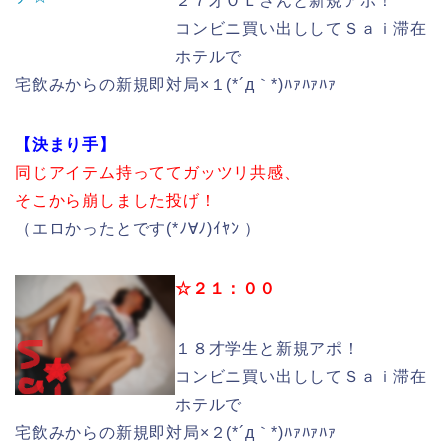
２７才ＯＬさんと新規アポ！
コンビニ買い出ししてＳａｉ滞在
ホテルで
宅飲みからの新規即対局×１(*´д｀*)ﾊｧﾊｧﾊｧ
【決まり手】
同じアイテム持っててガッツリ共感、
そこから崩しました投げ！
（エロかったとです(*ﾉ∀ﾉ)ｲﾔﾝ ）
☆２１：００
１８才学生と新規アポ！
コンビニ買い出ししてＳａｉ滞在
ホテルで
宅飲みからの新規即対局×２(*´д｀*)ﾊｧﾊｧﾊｧ