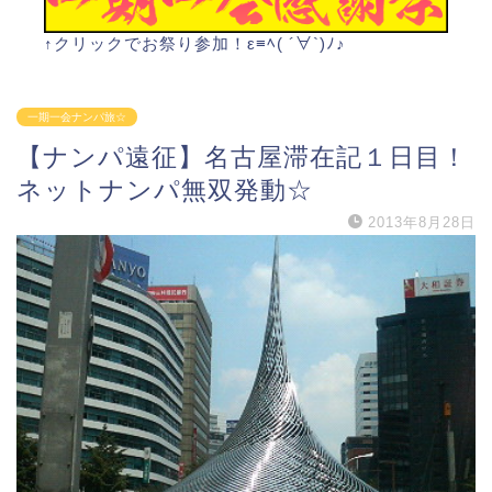
↑クリックでお祭り参加！ε≡ﾍ( ´∀`)ﾉ♪
一期一会ナンパ旅☆
【ナンパ遠征】名古屋滞在記１日目！
ネットナンパ無双発動☆
2013年8月28日