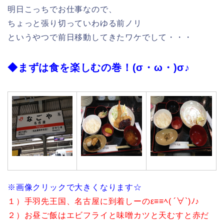
明日こっちでお仕事なので、
ちょっと張り切っていわゆる前ノリ
というやつで前日移動してきたワケでして・・・
◆まずは食を楽しむの巻！(σ・ω・)σ♪
※画像クリックで大きくなります☆
１）手羽先王国、名古屋に到着しーのε≡≡ﾍ( ´∀`)ﾉ♪
２）お昼ご飯はエビフライと味噌カツと天むすと赤だ