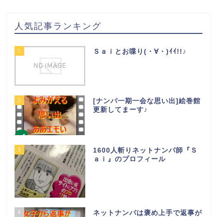
人気記事ランキング
1
Ｓａｉとお喋り(・∀・)ｲｲ!!♪
2
[ナンパ一期一会な思い出]絵巻館
更新してまーす♪
3
1600人斬りネットナンパ師『Ｓ
ａｉ』のプロフィール
4
ネットナンパは褒め上手で返事が