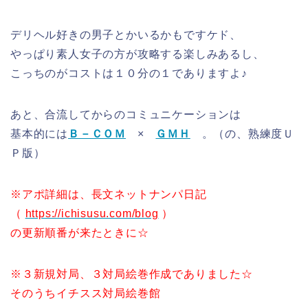
デリヘル好きの男子とかいるかもですケド、
やっぱり素人女子の方が攻略する楽しみあるし、
こっちのがコストは１０分の１でありますよ♪
あと、合流してからのコミュニケーションは
基本的には
Ｂ－ＣＯＭ
×
ＧＭＨ
。（の、熟練度Ｕ
Ｐ版）
※アポ詳細は、長文ネットナンパ日記
（
https://ichisusu.com/blog
）
の更新順番が来たときに☆
※３新規対局、３対局絵巻作成でありました☆
そのうちイチスス対局絵巻館