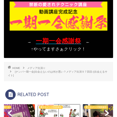
一期一会感謝祭
→
←
↑やってますさぁクリック！
HOME
メディア出演☆
[ナンパ一期一会]出会えないのは何が悪い？メディア出演９７回目♪[出会えるサ
イト]
RELATED POST
愛されメンズ実践報告
愛されメンズ実践報告