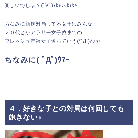
楽しいでしょ？(ﾟ∀ﾟ)ｱﾋｬﾋｬﾋｬﾋｬ
ちなみに新規対局してる女子はみんな
２０代とかアラサー女子位までの
フレッシュ年齢女子達っていう(*´Д`)ﾊｧﾊｧ
ちなみに( ﾟДﾟ)ｳﾏｰ
４．好きな子との対局は何回しても
飽きない♪