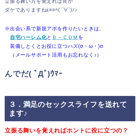
立振る舞い方を覚えれば良か
ダケでありますねε≡≡ﾍ( ´∀`)ﾉ♪
※出会い系で新規アポを作りたいときは、
自宅ハーレム化
と
Ｂ－ＣＯＭ
を
装備しとくとお役に立つハズ(σ・ω・)σ
（メールサポート活用もお忘れなく♪）
んでだ( ﾟДﾟ)ｳﾏｰ
３．満足のセックスライフを送れて
ます♪
立振る舞いを覚えればホントに役に立つの？