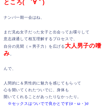
ところ( ´∀｀)
ナンパ一期一会はね、
まだ見ぬ女子だった女子と出会ってお喋りして
意志疎通して相互理解するプロセスで、
大人男子の嗜
自分の見聞（＝男子力）を広げる
み
。
んで、
人間的に＆男性的に魅力を感じてもらって
心を開いてくれたついでに、身体も
開いてくれることがあったりなかったり。
※セックスはついでで良かとです(σ・ω・)σ