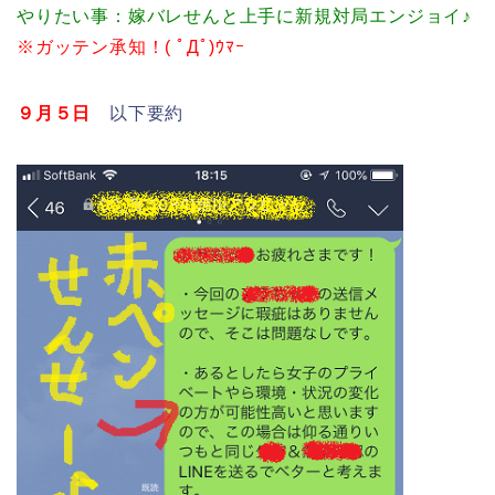
やりたい事：嫁バレせんと上手に新規対局エンジョイ♪
※ガッテン承知！( ﾟДﾟ)ｳﾏｰ
９月５日
以下要約