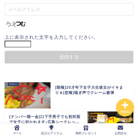
ホーム
上に表示された文字を入力してください。
役立ちアイテム
無料プレゼント
お問合せ
[朗報]20才年下女子大生彼女がイキまく
り＆[悲報]喘ぎ声でクレーム被弾
MENU
[ナンパ一期一会]口下手男子でも初対面
で女子に好かれます♪広島シークレッ...
ホーム
役立ちアイテム
無料プレゼント
お問合せ