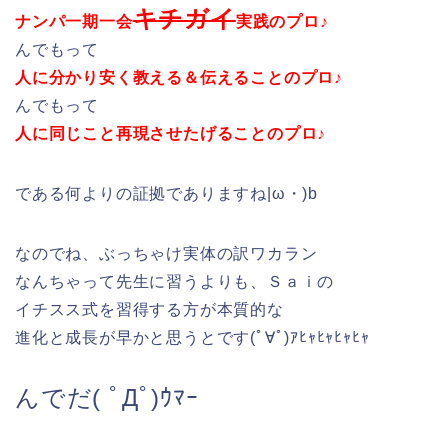
キチガイ
ナンパ一期一会
実践のプロ♪
んでもって
人に分かり安く教える＆伝えることのプロ♪
んでもって
人に同じこと再現させたげることのプロ♪
である何よりの証拠でありますね|ω・)b
なのでね、ぶっちゃけ実体の訳ワカラン
なんちゃって先生に習うよりも、Ｓａｉの
イチスス式を習得する方が本質的な
進化と成長が早かと思うとです(ﾟ∀ﾟ)ｱﾋｬﾋｬﾋｬﾋｬ
んでだ( ﾟДﾟ)ｳﾏｰ