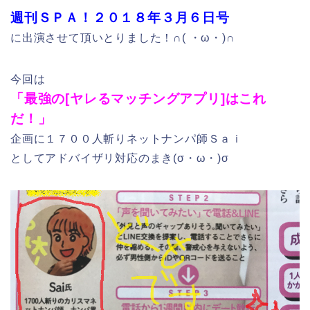
週刊ＳＰＡ！２０１８年３月６日号
に出演させて頂いとりました！∩( ・ω・)∩
今回は
「最強の[ヤレるマッチングアプリ]はこれ
だ！」
企画に１７００人斬りネットナンパ師Ｓａｉ
としてアドバイザリ対応のまき(σ・ω・)σ