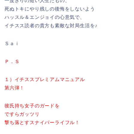
一度きりの短い人生だもの、
死ぬトキにやり残しの後悔をしないよう
ハッスル＆エンジョイの心意気で、
イチスス読者の貴方も素敵な対局生活を♪
Ｓａｉ
Ｐ．Ｓ
１）イチススプレミアムマニュアル
第六弾！
彼氏持ち女子のガードを
ですらガッツリ
撃ち落とすスナイパーライフル！