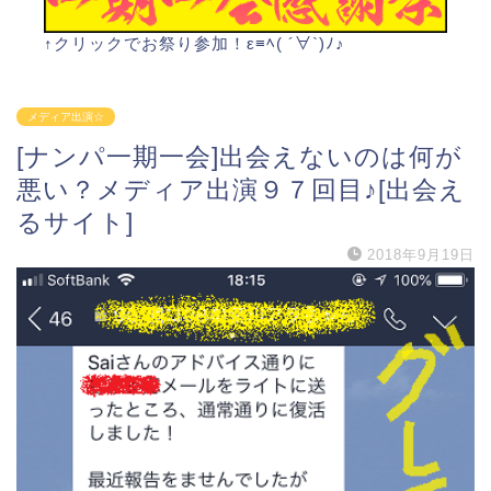
↑クリックでお祭り参加！ε≡ﾍ( ´∀`)ﾉ♪
メディア出演☆
[ナンパ一期一会]出会えないのは何が
悪い？メディア出演９７回目♪[出会え
るサイト]
2018年9月19日