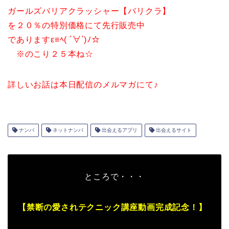
ガールズバリアクラッシャー【バリクラ】
を２０％の特別価格にて先行販売中
でありますε≡ﾍ( ´∀`)ﾉ☆
※のこり２５本ね☆
詳しいお話は本日配信のメルマガにて♪
ナンパ
ネットナンパ
出会えるアプリ
出会えるサイト
ところで・・・
【禁断の愛されテクニック講座動画完成記念！】