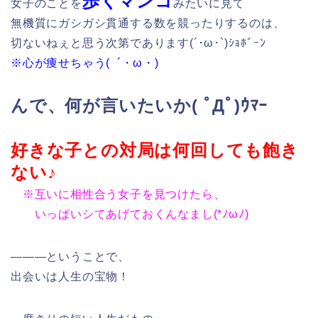
歩くマンコ
女子のことを
みたいに見て
無機質にガシガシ貫通する数を競ったりするのは、
切ないねぇと思う次第であります(´･ω･`)ｼｮﾎﾞｰﾝ
※心が痩せちゃう( ´・ω・)
んで、何が言いたいか( ﾟДﾟ)ｳﾏｰ
好きな子との対局は何回しても飽き
ない♪
※互いに相性合う女子を見つけたら、
いっぱいシてあげておくんなまし(*ﾉωﾉ)
―――ということで、
出会いは人生の宝物！