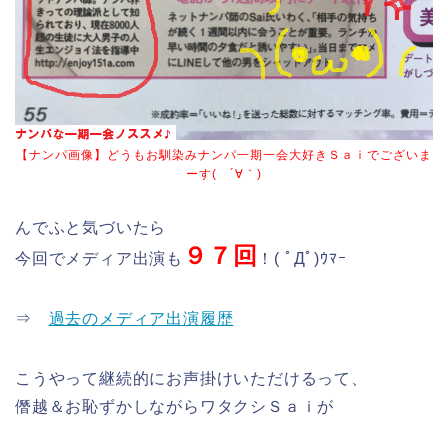
【ナンパ画像】どうもお馴染みナンパ一期一会大好きＳａｉでございま
ーす( ´∀｀)
んでふと気づいたら
９７回
今回でメディア出演も
！( ﾟДﾟ)ｳﾏｰ
⇒
過去のメディア出演履歴
こうやって継続的にお声掛けいただけるって、
僭越＆お恥ずかしながらワタクシＳａｉが