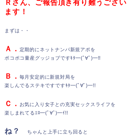
Ｒさん、ご報告頂き有り難うござい
ます！
まずは・・
Ａ．
定期的にネットナンパ新規アポを
ポコポコ量産グッジョブですｷﾀ━(ﾟ∀ﾟ)━!!
Ｂ．
毎月安定的に新規対局を
楽しんでるステキですですｷﾀ━(ﾟ∀ﾟ)━!!
Ｃ．
お気に入り女子との充実セックスライフを
楽しまれてるｴﾛ━(ﾟ∀ﾟ)━ｲ!!
ね？
ちゃんと上手に立ち回ると