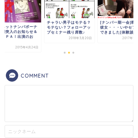
チャラい男子はモテる？
[ナンパ一期一会]職場に
トナンパボーナ
モテない？フォローアッ
彼女・・・いやセフレが
入のお知らせ＆
プセミナー残り席数♪
できました[体験談]
Ａ！出演のお
2018年3月20日
2017年12月3日
2015年4月24日
COMMENT