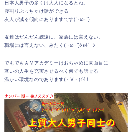
日本人男子の多くは大人になるとね、
腹割りぶっちゃけ話ができる
友人が減る傾向にありますです(´･ω･`)
友達はだんだん疎遠に、家族には言えない、
職場には言えない、みたく(´･ω･`)ｼｮﾎﾞｰﾝ
でもでもＡＭアカデミーはおちゃめに真面目に
互いの人生を充実させるべく何でも話せる
温かい環境なのであります(・∀・)ｲｲ!!