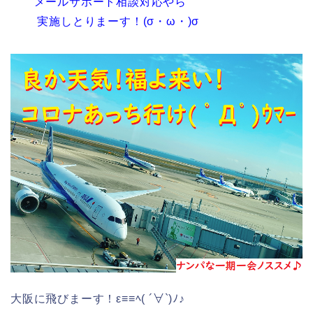
メールサポート相談対応やら
実施しとりまーす！(σ・ω・)σ
大阪に飛びまーす！ε≡≡ﾍ( ´∀`)ﾉ♪