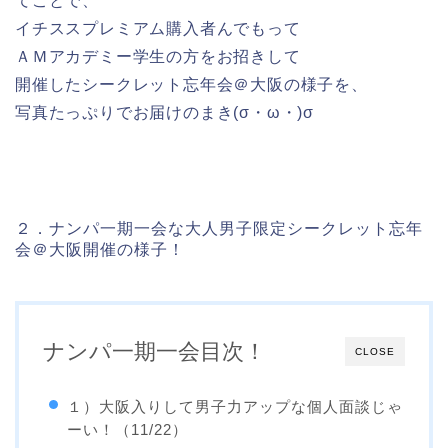
てことで、
イチススプレミアム購入者んでもって
ＡＭアカデミー学生の方をお招きして
開催したシークレット忘年会＠大阪の様子を、
写真たっぷりでお届けのまき(σ・ω・)σ
２．ナンパ一期一会な大人男子限定シークレット忘年
会＠大阪開催の様子！
ナンパ一期一会目次！
CLOSE
１）大阪入りして男子力アップな個人面談じゃ
ーい！（11/22）