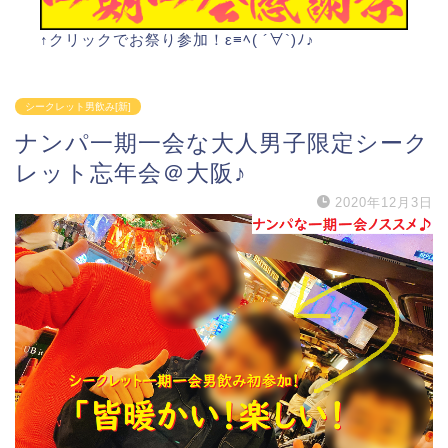
↑クリックでお祭り参加！ε≡ﾍ( ´∀`)ﾉ♪
シークレット男飲み[新]
ナンパ一期一会な大人男子限定シーク
レット忘年会＠大阪♪
2020年12月3日