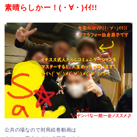
素晴らしかー！(・∀・)ｲｲ!!
公共の場なので対局絵巻動画は