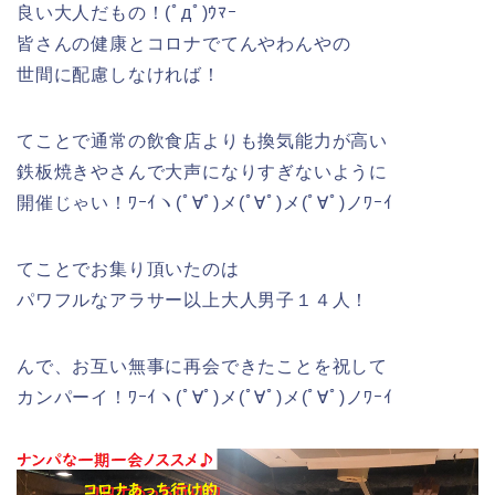
良い大人だもの！(ﾟдﾟ)ｳﾏｰ
皆さんの健康とコロナでてんやわんやの
世間に配慮しなければ！
てことで通常の飲食店よりも換気能力が高い
鉄板焼きやさんで大声になりすぎないように
開催じゃい！ﾜｰｲヽ(ﾟ∀ﾟ)メ(ﾟ∀ﾟ)メ(ﾟ∀ﾟ)ノﾜｰｲ
てことでお集り頂いたのは
パワフルなアラサー以上大人男子１４人！
んで、お互い無事に再会できたことを祝して
カンパーイ！ﾜｰｲヽ(ﾟ∀ﾟ)メ(ﾟ∀ﾟ)メ(ﾟ∀ﾟ)ノﾜｰｲ