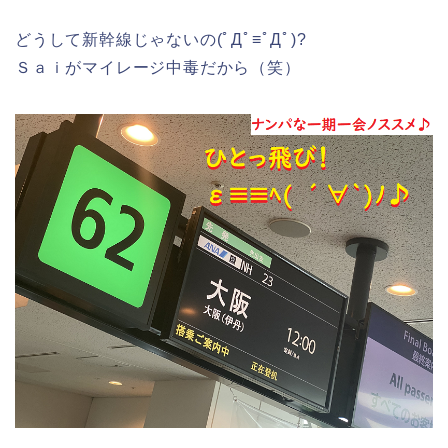
どうして新幹線じゃないの(ﾟДﾟ≡ﾟДﾟ)?
Ｓａｉがマイレージ中毒だから（笑）