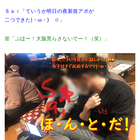
Ｓａｉ「ていうか明日の夜新規アポが
二つできた|・ω・)ゝ☆」
皆「ぶほー！大阪荒らさないでー！（笑）」