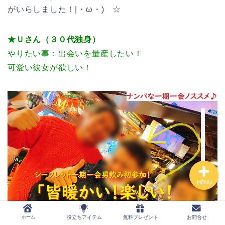
がいらしました！|・ω・)ゝ☆
★Ｕさん（３０代独身）
ホーム
やりたい事：出会いを量産したい！
可愛い彼女が欲しい！
役立ちアイテム
無料プレゼント
お問合せ
MENU
ホーム
役立ちアイテム
無料プレゼント
お問合せ