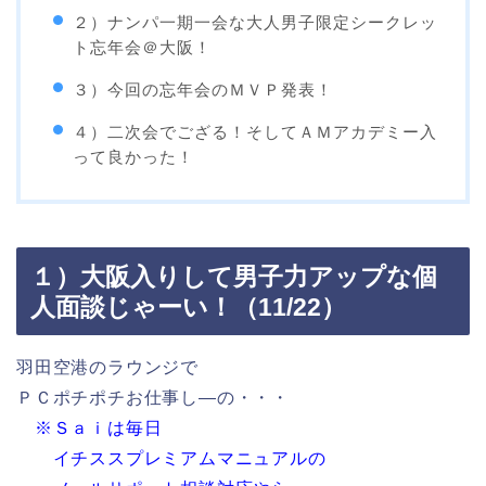
２）ナンパ一期一会な大人男子限定シークレッ
ト忘年会＠大阪！
３）今回の忘年会のＭＶＰ発表！
４）二次会でござる！そしてＡＭアカデミー入
って良かった！
１）大阪入りして男子力アップな個
人面談じゃーい！（11/22）
羽田空港のラウンジで
ＰＣポチポチお仕事し―の・・・
※Ｓａｉは毎日
イチススプレミアムマニュアルの