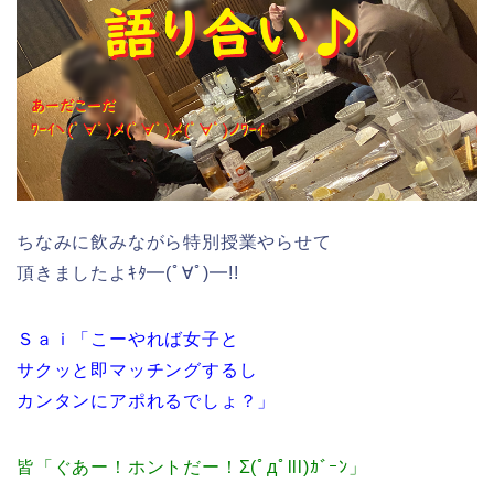
ちなみに飲みながら特別授業やらせて
頂きましたよｷﾀ━(ﾟ∀ﾟ)━!!
Ｓａｉ「こーやれば女子と
サクッと即マッチングするし
カンタンにアポれるでしょ？」
皆「ぐあー！ホントだー！Σ(ﾟдﾟlll)ｶﾞｰﾝ」