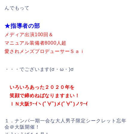
んでもって
★指導者の部
メディア出演100回＆
マニュアル装備者8000人超
愛されメンズプロデューサーＳａｉ
・・・でございます(σ・ω・)σ
いろいろあった２０２０年を
笑顔で締めねばなりますまい！
ＩＮ大阪ﾜｰｲヽ(ﾟ∀ﾟ)メ(ﾟ∀ﾟ)ノﾜｰｲ
１．ナンパ一期一会な大人男子限定シークレット忘年
会＠大阪開催！