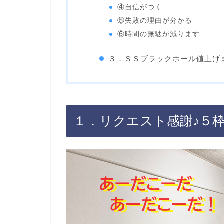
④自信がつく
⑤失敗の理由が分かる
⑥時間の無駄が減ります
３．ＳＳブラックホール値上げ
１．リクエスト感謝♪５