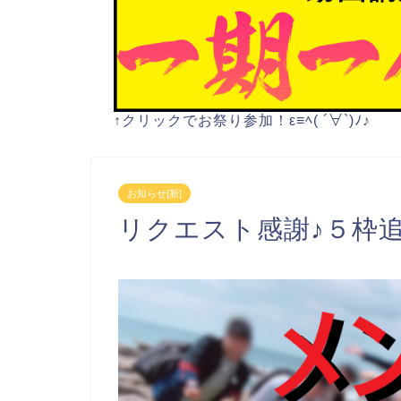
↑クリックでお祭り参加！ε≡ﾍ( ´∀`)ﾉ♪
お知らせ[新]
リクエスト感謝♪５枠