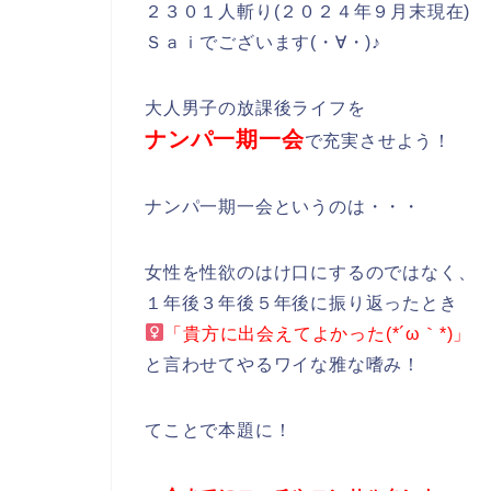
２３０１人斬り(２０２４年９月末現在)
Ｓａｉでございます(・∀・)♪
大人男子の放課後ライフを
ナンパ一期一会
で充実させよう！
ナンパ一期一会というのは・・・
女性を性欲のはけ口にするのではなく、
１年後３年後５年後に振り返ったとき
「貴方に出会えてよかった(*´ω｀*)」
と言わせてやるワイな雅な嗜み！
てことで本題に！