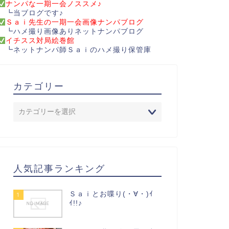
ナンパな一期一会ノススメ♪
┗当ブログです♪
Ｓａｉ先生の一期一会画像ナンパブログ
┗ハメ撮り画像ありネットナンパブログ
イチスス対局絵巻館
┗ネットナンパ師Ｓａｉのハメ撮り保管庫
カテゴリー
人気記事ランキング
Ｓａｉとお喋り(・∀・)ｲ
1
ｲ!!♪