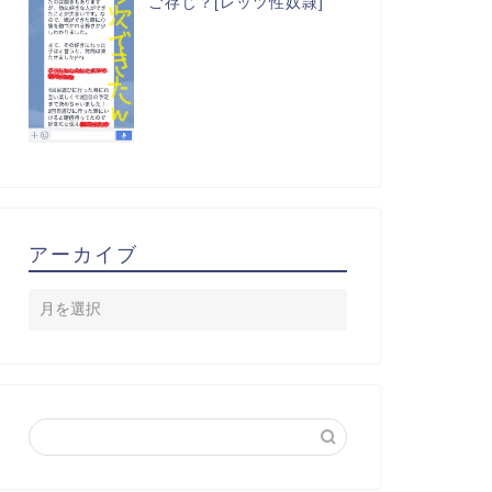
ご存じ？[レッツ性奴隷]
アーカイブ