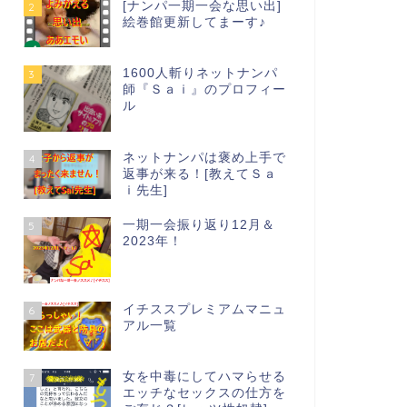
[ナンパ一期一会な思い出]
2
絵巻館更新してまーす♪
1600人斬りネットナンパ
3
師『Ｓａｉ』のプロフィー
ル
ネットナンパは褒め上手で
4
返事が来る！[教えてＳａ
ｉ先生]
一期一会振り返り12月＆
5
2023年！
イチススプレミアムマニュ
6
アル一覧
女を中毒にしてハマらせる
7
エッチなセックスの仕方を