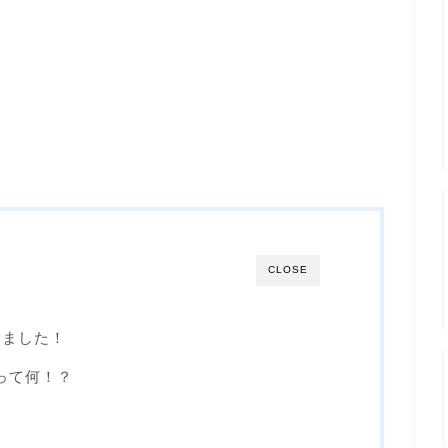
！
CLOSE
しました！
って何！？