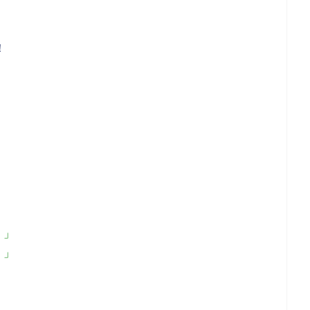
！
！」
！」