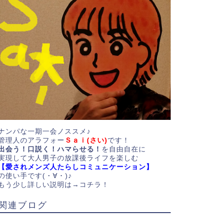
ナンパな一期一会ノススメ♪
管理人のアラフォー
Ｓａｉ(さい)
です！
出会う！口説く！ハマらせる！
を自由自在に
実現して大人男子の放課後ライフを楽しむ
【愛されメンズ人たらしコミュニケーション】
の使い手です(・∀・)♪
もう少し詳しい説明は→
コチラ！
関連ブログ