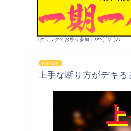
↑クリックでお祭り参加！ε≡ﾍ( ´∀`)ﾉ♪
お知らせ[新]
上手な断り方がデキる