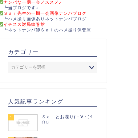
ナンパな一期一会ノススメ♪
┗当ブログです♪
Ｓａｉ先生の一期一会画像ナンパブログ
┗ハメ撮り画像ありネットナンパブログ
イチスス対局絵巻館
┗ネットナンパ師Ｓａｉのハメ撮り保管庫
カテゴリー
人気記事ランキング
Ｓａｉとお喋り(・∀・)ｲ
1
ｲ!!♪