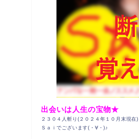
出会いは人生の宝物★
２３０４人斬り(２０２４年１０月末現在)
Ｓａｉでございます(・∀・)♪