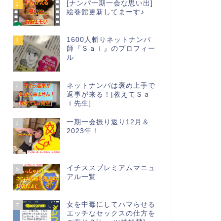
[ナンパ一期一会な思い出]
2
絵巻館更新してまーす♪
1600人斬りネットナンパ
3
師『Ｓａｉ』のプロフィー
ル
ネットナンパは褒め上手で
4
返事が来る！[教えてＳａ
ｉ先生]
一期一会振り返り12月＆
5
2023年！
イチススプレミアムマニュ
6
アル一覧
女を中毒にしてハマらせる
7
エッチなセックスの仕方を