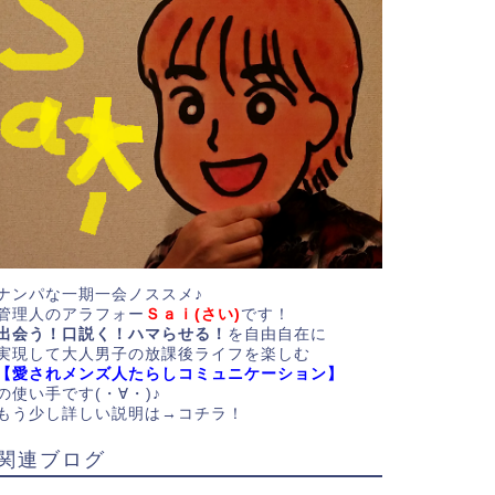
ナンパな一期一会ノススメ♪
管理人のアラフォー
Ｓａｉ(さい)
です！
出会う！口説く！ハマらせる！
を自由自在に
実現して大人男子の放課後ライフを楽しむ
【愛されメンズ人たらしコミュニケーション】
の使い手です(・∀・)♪
もう少し詳しい説明は→
コチラ！
関連ブログ