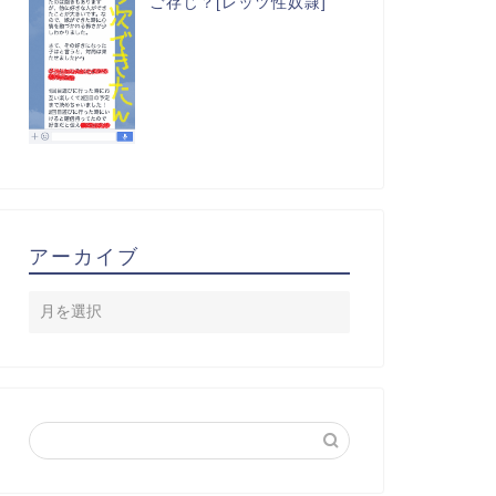
ご存じ？[レッツ性奴隷]
アーカイブ