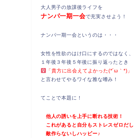
大人男子の放課後ライフを
ナンパ一期一会
で充実させよう！
ナンパ一期一会というのは・・・
女性を性欲のはけ口にするのではなく、
１年後３年後５年後に振り返ったとき
「貴方に出会えてよかった(*´ω｀*)」
と言わせてやるワイな雅な嗜み！
てことで本題に！
他人の誘いを上手に断れる技術！
これがあると自分もストレスゼロだし
敵作らないしハッピー♪