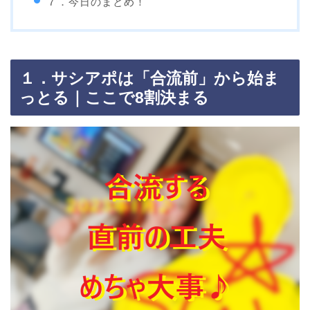
７．今日のまとめ！
１．サシアポは「合流前」から始ま
っとる｜ここで8割決まる