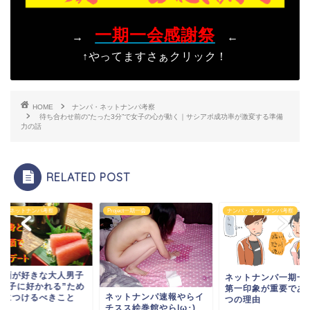
一期一会感謝祭
→
←
↑やってますさぁクリック！
HOME
ナンパ・ネットナンパ考察
待ち合わせ前の“たった3分”で女子の心が動く｜サシアポ成功率が激変する準備
力の話
RELATED POST
ject一期一会
ナンパ・ネットナンパ考察
ナンパ・ネットナンパ考察
日本酒が好きな大人
ネットナンパ一期一会で
が“女子に好かれる”
第一印象が重要である３
ットナンパ速報やらイ
に身につけるべきこ
つの理由
スス絵巻館やら|ω･)