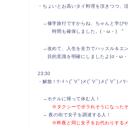
・ちょいとお高いタイ料理を頂きつつ、
→修学旅行ですからね、ちゃんと学びや
時間も確保しました。(・ω・)ゝ”
→改めて、人生を全力でハッスル＆エン
目的意識を明確にしましたよ(σ・ω・)
23:30
・解散！ﾜｰｲヽ(ﾟ∀ﾟ)メ(ﾟ∀ﾟ)メ(ﾟ∀ﾟ)ノﾜｰ
→ホテルに帰って休む人！
※タクシーでボラれそうになった
→ 夜の街で女子を調達する人！
※昨夜と同じ女子をお代わりする