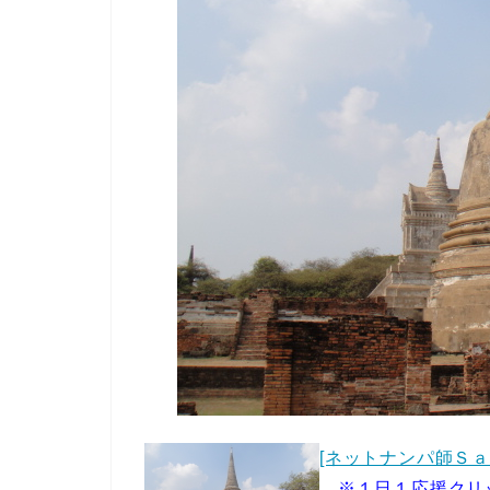
[ネットナンパ師Ｓａｉ
※１日１応援クリ