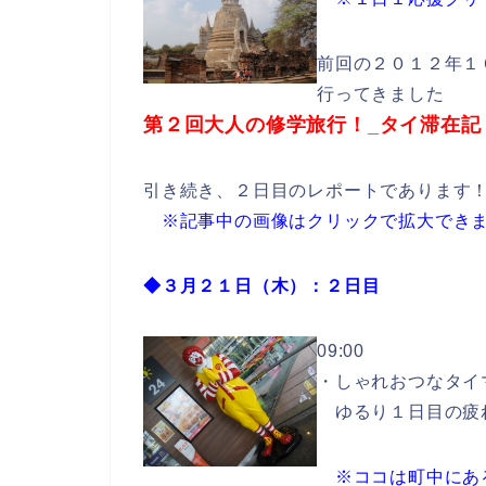
前回の２０１２年１
行ってきました
第２回大人の修学旅行！_タイ滞在記
引き続き、２日目のレポートであります！(ﾟ∀ﾟ
※記事中の画像はクリックで拡大できます
◆３月２１日（木）：２日目
09:00
・しゃれおつなタイマ
ゆるり１日目の疲れを癒
※ココは町中にあ