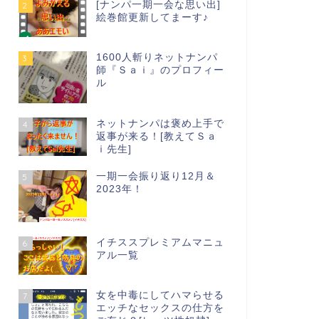
[ナンパ一期一会な思い出]
2
絵巻館更新してまーす♪
1600人斬りネットナンパ
3
師『Ｓａｉ』のプロフィー
ル
ネットナンパは褒め上手で
4
返事が来る！[教えてＳａ
ｉ先生]
一期一会振り返り12月＆
5
2023年！
イチススプレミアムマニュ
6
アル一覧
女を中毒にしてハマらせる
7
エッチなセックスの仕方を