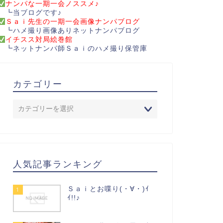
ナンパな一期一会ノススメ♪
┗当ブログです♪
Ｓａｉ先生の一期一会画像ナンパブログ
┗ハメ撮り画像ありネットナンパブログ
イチスス対局絵巻館
┗ネットナンパ師Ｓａｉのハメ撮り保管庫
カテゴリー
人気記事ランキング
Ｓａｉとお喋り(・∀・)ｲ
1
ｲ!!♪