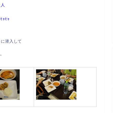
た人
ｬﾋｬ
トに潜入して
ｰ