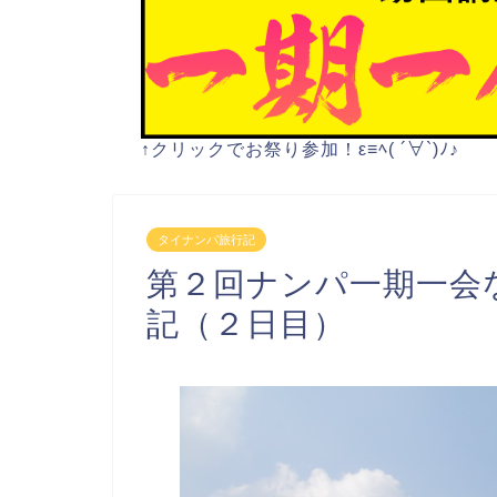
↑クリックでお祭り参加！ε≡ﾍ( ´∀`)ﾉ♪
タイナンパ旅行記
第２回ナンパ一期一会
記（２日目）