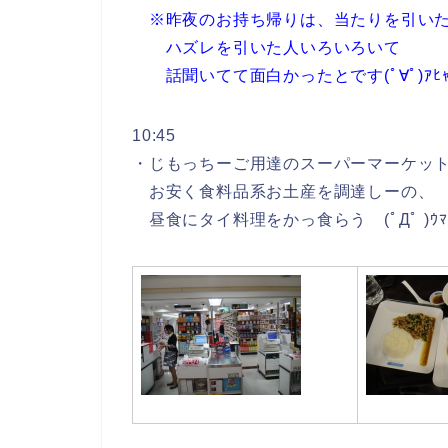
※昨夜のお持ち帰りは、当たりを引い
ハズレを引いた人いろいろいて
話聞いてて面白かったとです(ﾟ∀ﾟ)ｱﾋｬﾋ
10:45
・じもっちーご用達のスーパーマーケッ
お安く食料品系お土産を調達しーの、
昼食にタイ料理をかっ食らう (ﾟДﾟ )ｳﾏ