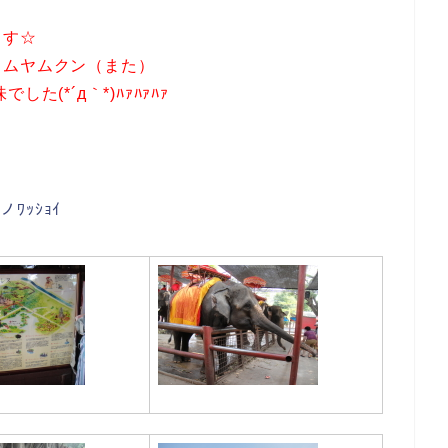
ます☆
トムヤムクン（また）
*´д｀*)ﾊｧﾊｧﾊｧ
ノﾜｯｼｮｲ