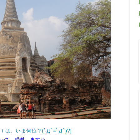
は、いま何位？(ﾟДﾟ≡ﾟДﾟ)?]
ック、感謝します☆