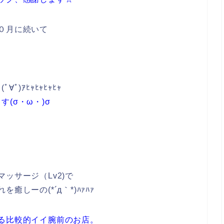
０月に続いて
)ｱﾋｬﾋｬﾋｬﾋｬ
(σ・ω・)σ
ッサージ（Lv2)で
しーの(*´д｀*)ﾊｧﾊｧ
る比較的イイ腕前のお店。