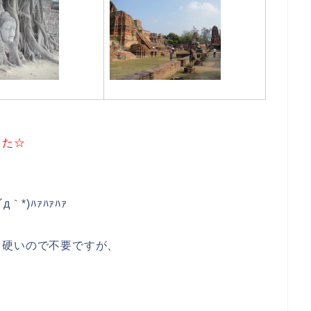
、
た☆
*)ﾊｧﾊｧﾊｧ
硬いので不要ですが、