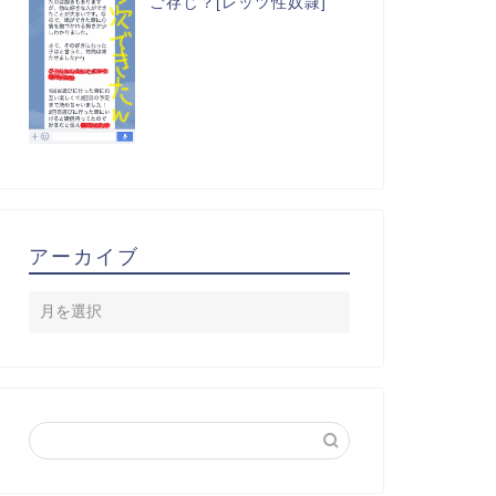
ご存じ？[レッツ性奴隷]
アーカイブ