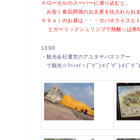
※ローカルのスーパーに潜り込むと、
お安く食品関係のお土産を仕入れられ
※Ｓａｉのお昼は・・・ガパオライスと
とガーリックシュリンプで熱酸っぱ美味でした(
13:00
・観光会社運営のアユタヤバスツアー
で観光☆ﾜｯｼｮｲヽ(ﾟ∀ﾟ)メ(ﾟ∀ﾟ)メ(ﾟ∀ﾟ)