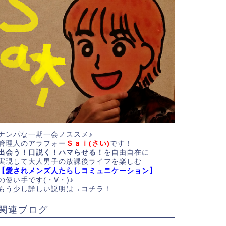
ナンパな一期一会ノススメ♪
管理人のアラフォー
Ｓａｉ(さい)
です！
出会う！口説く！ハマらせる！
を自由自在に
実現して大人男子の放課後ライフを楽しむ
【愛されメンズ人たらしコミュニケーション】
の使い手です(・∀・)♪
もう少し詳しい説明は→
コチラ！
関連ブログ